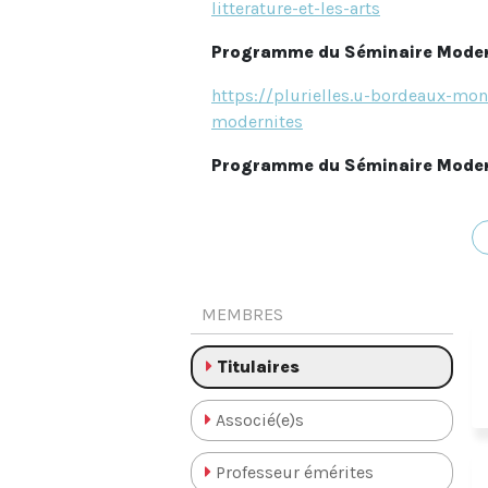
litterature-et-les-arts
Programme du Séminaire Modern
https://plurielles.u-bordeaux-mon
modernites
Programme du Séminaire Modern
https://plurielles.u-bordeaux-mo
Présentation et Programme du S
https://plurielles.u-bordeaux-mo
MEMBRES
Programme du Colloque Internation
Titulaires
https://plurielles.u-bordeaux-mon
incompletude
Associé(e)s
Le
Centre Modernités
a été
Professeur émérites
volumes ont été publiés dans la 