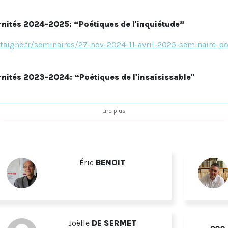
ités 2024-2025: “Poétiques de l'inquiétude”
taigne.fr/seminaires/27-nov-2024-11-avril-2025-seminaire-p
ités 2023-2024: “Poétiques de l'insaisissable"
ntaigne.fr/seminaires/2023-2024-nov-mars-poetiques-de-l-ins
Lire plus
éminaire Modernités 2022-2023: “Poétiques de l'incom
ntaigne.fr/seminaires/2022-2023-seminaire-modernites-poet
al “Poétiques de l'incomplétude”, 6-7 avril 2023 :
Éric
BENOIT
taigne.fr/manifestation/appel-a-communication-colloque-6-7
 fondé vers 1990. Ses travaux s’articulent autour d'un
Sémi
Joëlle
DE SERMET
collection «
Modernités
» des Presses Universitaires de Bor