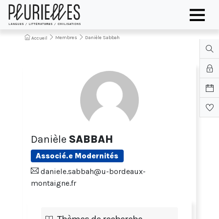
Membres
Danièle Sabbah
Accueil
Danièle
SABBAH
Associé.e Modernités
daniele.sabbah@u-bordeaux-
montaigne.fr