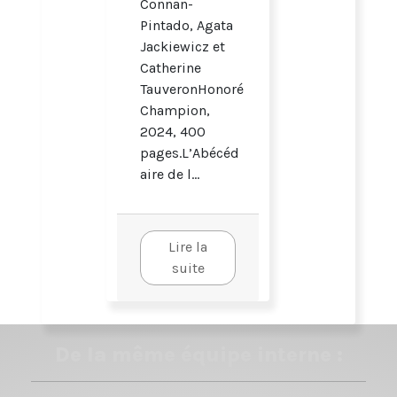
Connan-
Pintado, Agata
Jackiewicz et
Catherine
TauveronHonoré
Champion,
2024, 400
pages.L’Abécéd
aire de l...
Lire la
suite
De la même équipe interne :