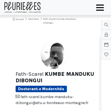
Membres
Fath-Scarel Kumbe Manduku
Accueil
Dibongui
Fath-Scarel
KUMBE MANDUKU
DIBONGUI
Doctorant.e Modernités
fath-scarel.kumbe-manduku-
dibongui@etu.u-bordeaux-montaigne.fr