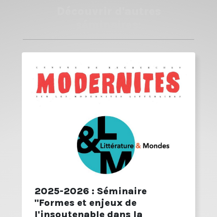
Le séminaire se poursuivra le jeudi soir (même
Découvrir d'autres
horaire) à partir du 25 mars à la MSH - le logo change
séminaires:
alors de couleur! Programme à redécouvrir ici :
https://plurielles.u-bordeaux-
montaigne.fr/seminaires/la-part-de-l-etranger-2025
2025-2026 : Séminaire
"Formes et enjeux de
l'insoutenable dans la