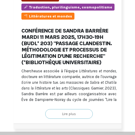
Traduction, plurilinguisme, cosmopolitisme
Littératures et mondes
CONFÉRENCE DE SANDRA BARRÈRE
MARDI 11 MARS 2025, 17H30-19H
(BUDL* 203) "PASSAGE CLANDESTIN.
MÉTHODOLOGIE ET PROCESSUS DE
LÉGITIMATION D'UNE RECHERCHE"
(*BIBLIOTHÈQUE UNIVERSITAIRE)
Chercheuse associée à l'équipe
Littératures et mondes
,
docteure en littérature comparée, autrice de l'ouvrage
Ecrire une histoire tue. Les massacres de Sabra et Chatila
dans la littérature et les arts
(Classiques Garnier, 2023),
Sandra Barrère est par ailleurs coorganisatrice avec
Ève de Dampierre-Noiray du cycle de journées "Lire la
Palestine"
Cette conférence s'inscrit dans le cycle de séminaires
Lire plus
“La part de l'étranger” qui est accueilli à l'École
Doctorale jusqu'au 11 mars. Elle a dû être
déprogrammée à la suite du blocage de l'université.