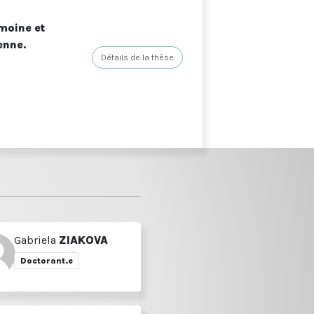
imoine et
enne.
Détails de la thèse
Gabriela
ZIAKOVA
Doctorant.e