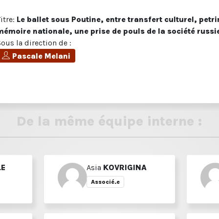
Titre:
Le ballet sous Poutine, entre transfert culturel, petr
mémoire nationale, une prise de pouls de la société russi
Sous la direction de :
Pascale Melani
De la même équipe interne :
LE
Asia
KOVRIGINA
Associé.e