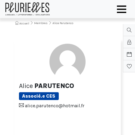
Membres
Alice Parutenco
Accueil
Alice
PARUTENCO
Associé.e CES
alice.parutenco@hotmail.fr