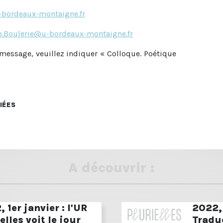
-bordeaux-montaigne.fr
e.Boulerie@u-bordeaux-montaigne.fr
age, veuillez indiquer « Colloque. Poétique
IÉES
A découvrir :
 1er janvier : l'UR
2022, 
elles voit le jour
Tradu