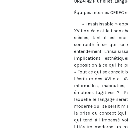
UR24142 Plurielles. Langues
Équipes internes CEREC e
« Insaisissable » appara
XVIIIe siècle et fait son 
siècles, tant il est vr
confronté à ce qui se
entendement. L’insaisiss
implications esthétiq
opposition à ce qui l’a p
« Tout ce qui se conçoit 
l’écriture des XVIIe et X
informelles, inabouties
émotions fugitives ? P
laquelle le langage serai
moderne qui se serait mis
la prise du concept (qui
qui tend à l’impensé voi
littéraire moderne un m