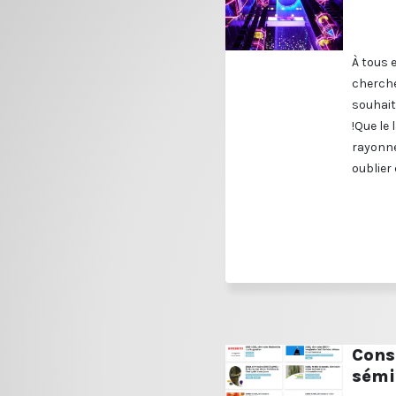
À tous 
cherche
souhait
!Que le
rayonne
oublier 
Cons
sémi