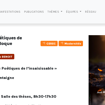
NIFESTATIONS
PUBLICATIONS
THÈMES
ÉQUIPES
RÉSEAU
oétiques de
lloque
CEREC
Modernités
ic BENOIT
 Poétiques de l’insaisissable »
ntaigne
, Salle des thèses, 8h30-17h30