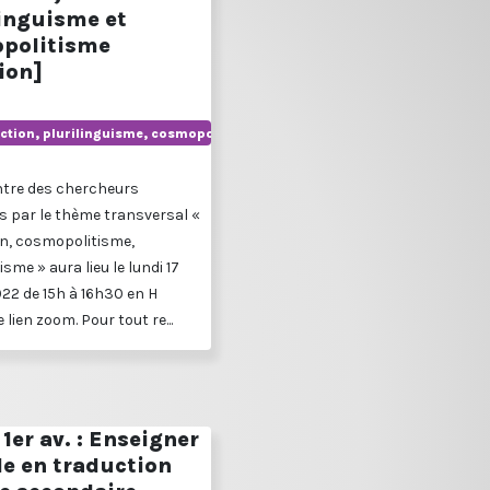
linguisme et
politisme
ion]
ction, plurilinguisme, cosmopolitisme
ntre des chercheurs
s par le thème transversal «
n, cosmopolitisme,
isme » aura lieu le lundi 17
022 de 15h à 16h30 en H
 lien zoom. Pour tout re...
1er av. : Enseigner
le en traduction