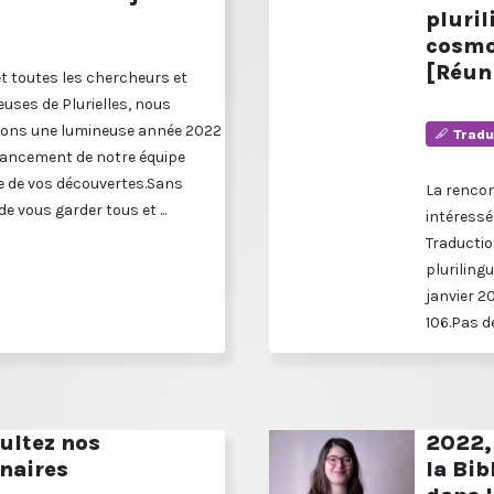
pluri
cosmo
[Réun
et toutes les chercheurs et
uses de Plurielles, nous
ons une lumineuse année 2022
Tradu
 lancement de notre équipe
 de vos découvertes.Sans
La renco
de vous garder tous et ...
intéressé
Traductio
plurilingu
janvier 2
106.Pas de
ultez nos
2022, 
naires
la Bib