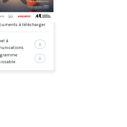
uments à télécharger
el à
unications
ogramme
sissable