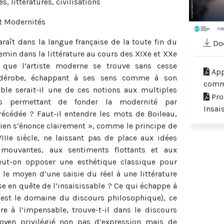
, littératures, civilisations
t Modernités
ît dans la langue française de la toute fin du
Doc
chemin dans la littérature au cours des XIXe et XXe
ai que l’artiste moderne se trouve sans cesse
App
 dérobe, échappant à ses sens comme à son
comm
able serait-il une de ces notions aux multiples
Pr
ues permettant de fonder la modernité par
Insai
récédée ? Faut-il entendre les mots de Boileau,
bien s’énonce clairement », comme le principe de
VIIIe siècle, ne laissant pas de place aux idées
, mouvantes, aux sentiments flottants et aux
eut-on opposer une esthétique classique pour
t le moyen d’une saisie du réel à une littérature
e en quête de l’insaisissable ? Ce qui échappe à
 est le domaine du discours philosophique), ce
re à l’impensable, trouve-t-il dans le discours
oyen privilégié non pas d’expression mais de