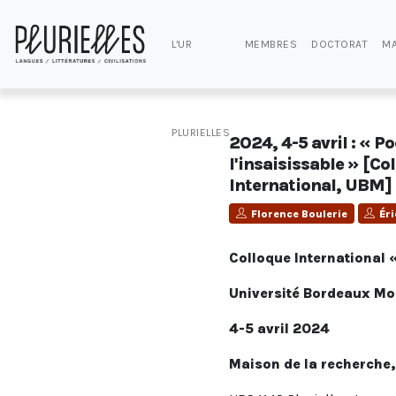
L'UR
MEMBRES
DOCTORAT
MA
PLURIELLES
2024, 4-5 avril : « P
l'insaisissable » [Co
International, UBM]
Florence Boulerie
Ér
Colloque International «
Université Bordeaux Mo
4-5 avril 2024
Maison de la recherche