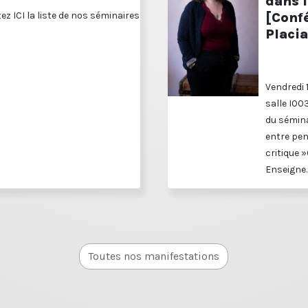
dans 
ez ICI la liste de nos séminaires
[Confé
Placia
Vendredi 
salle I00
du sémina
entre pen
critique »
Enseigne..
Toutes nos manifestations