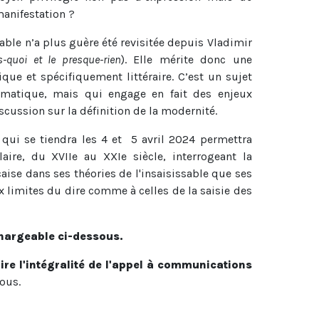
manifestation ?
sable n’a plus guère été revisitée depuis Vladimir
s-quoi et le presque-rien
). Elle mérite donc une
que et spécifiquement littéraire. C’est un sujet
matique, mais qui engage en fait des enjeux
scussion sur la définition de la modernité.
 qui se tiendra les 4 et 5 avril 2024 permettra
ire, du XVIIe au XXIe siècle, interrogeant la
çaise dans ses théories de l'insaisissable que ses
x limites du dire comme à celles de la saisie des
hargeable ci-dessous.
ire l'intégralité de l'appel à communications
ous.