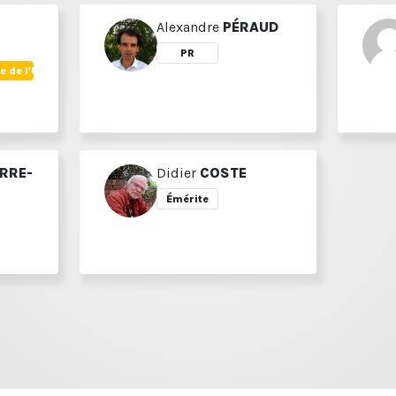
Alexandre
PÉRAUD
PR
e de l'UR
RRE-
Didier
COSTE
Émérite