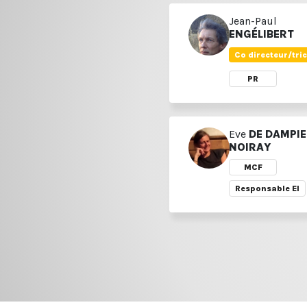
Jean-Paul
ENGÉLIBERT
Co directeur/tric
PR
Eve
DE DAMPIE
NOIRAY
MCF
Responsable EI