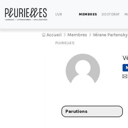
L'UR
MEMBRES
DOCTORAT
M
Accueil
Membres
Vérane Partensky
PLURIELLES
V
Parutions