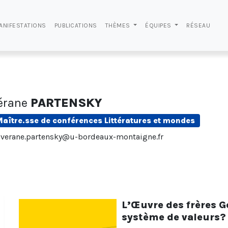
ANIFESTATIONS
PUBLICATIONS
THÈMES
ÉQUIPES
RÉSEAU
érane
PARTENSKY
Maître.sse de conférences Littératures et mondes
verane.partensky@u-bordeaux-montaigne.fr
L’Œuvre des frères G
système de valeurs?