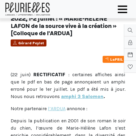
2022, 1-2 juillet : « MARIE-HELENE
LAFON de la source vive à la création »
[Colloque de l'ARDUA]
Gérard Peylet
LaPRIL
(22 juin)
RECTIFICATIF
: certaines affiches ainsi
que le pdf en bas de page annonçaient un amphi
erroné pour le 1er juillet. Le pdf a été mis à jour.
Nous nous retrouvons
amphi 3 Salomon
.
Notre partenaire
l’ARDUA
annonce :
Depuis la publication en 2001 de son roman
le soir
du chien
, l’œuvre de Marie-Hélène Lafon s’est
enrichie considérablement, dans la diversité des