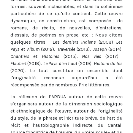
formes, souvent inclassables, et dans la cohérence
particulière de ce qu’elle contient. Cette œuvre
dynamique, en construction, est composée de
romans, de récits, de nouvelles, d’entretiens,
d’essais, de poèmes en prose, etc. : Nous citons
quelques titres : Les
derniers indiens
(2008)
Les
Pays
et
Album
(2012),
Traversée
(2013),
Joseph
(2014),
Chantiers
et
Histoires
(2015),
Nos vies
(2017),
Flaubert
(2018),
Le Pays d’en haut
(2019),
Histoire du fils
(2020). Le tout constitue un ensemble dont
l’originalité reconnue aujourd’hui a été
récompensée par de nombreux Prix littéraires.
La réflexion de l’ARDUA autour de cette œuvre
s’organisera autour de la dimension sociologique
et ethnologique de l’œuvre, autour de l’originalité
du style, de la phrase et l’écriture brève, de l’art du
récit et l’autobiographie indirecte, du Cantal,
source fondatrice de l’œuvre, du «minuscule» et du