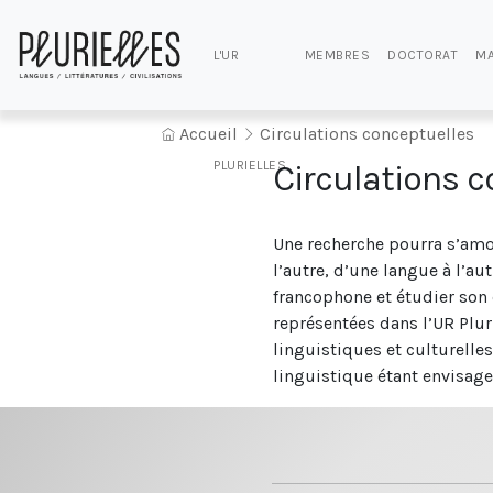
L'UR
MEMBRES
DOCTORAT
MA
Accueil
Circulations conceptuelles
PLURIELLES
Circulations 
Une recherche pourra s’amor
l’autre, d’une langue à l’au
francophone et étudier son 
représentées dans l’UR Pluri
linguistiques et culturelle
linguistique étant envisage