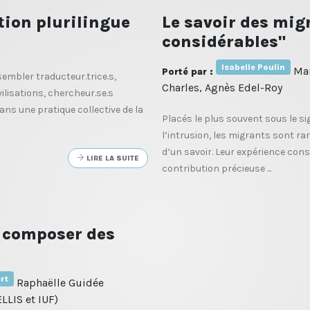
tion plurilingue
Le savoir des mig
considérables"
Isabelle Poulin
Mar
Porté par :
ssembler traducteur.trice.s,
Charles, Agnès Edel-Roy
ilisations, chercheur.se.s
ans une pratique collective de la
Placés le plus souvent sous le sig
l’intrusion, les migrants sont ra
d’un savoir. Leur expérience con
LIRE LA SUITE
contribution précieuse ...
, composer des
rt
Raphaëlle Guidée
ELLIS et IUF)