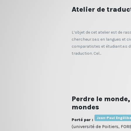
Atelier de traduc
L’objet de cet atelier est de ra
chercheur.se.s en langues et civ
comparatistes et étudiant.e.s d
traduction. Cel...
Perdre le monde
mondes
Jean-Paul Engélibe
Porté par :
(université de Poitiers, FOR