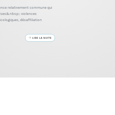
ience relativement commune qui
erses&nbsp;: violences
cologiques, désaffiliation
LIRE LA SUITE