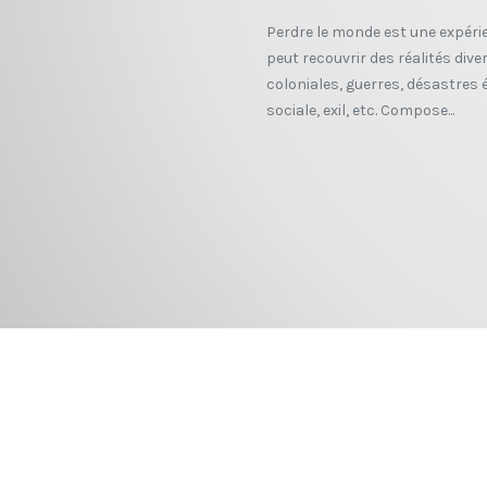
Perdre le monde est une expér
peut recouvrir des réalités div
coloniales, guerres, désastres é
sociale, exil, etc. Compose...