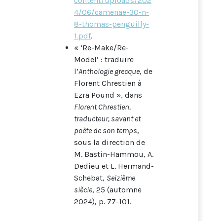
content/uploads/202
4/06/camenae-30-n-
8-thomas-penguilly-
1.pdf
.
« ‘Re-Make/Re-
Model’ : traduire
l’
Anthologie grecque
, de
Florent Chrestien à
Ezra Pound », dans
Florent Chrestien,
traducteur, savant et
poète de son temps
,
sous la direction de
M. Bastin-Hammou, A.
Dedieu et L. Hermand-
Schebat,
Seizième
siècle
, 25 (automne
2024), p. 77-101.