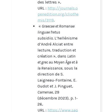
des lettres »,
URL :
http://journals.o
penedition.org/cliothe
mis/3119
.
«
Graecae et Romanae
linguae fretus
subsidiis.
L’hellénisme
d’André Alciat entre
lecture, traduction et
création », dans
Latin
et grec au Moyen Âge et à
la Renaissance
, sous la
direction de S.
Laigneau-Fontaine, E.
Oudot et J. Pinguet,
Camenae
, 29
(décembre 2023), p. 1-
26,
URL :
https://www.sap