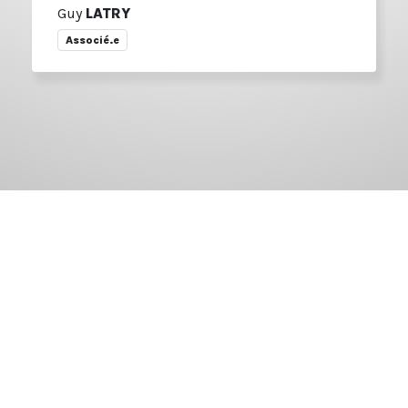
Guy
LATRY
Associé.e