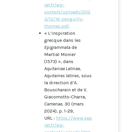
rat.fr/wp-
content/uploads/202
3/12/16-penguilly-
thomas.pdf
.
« L’inspiration
grecque dans les
Epigrammata
de
Martial Monier
(1573) », dans
Aquitaniae Latinae,
Aquitaines latines
, sous
la direction d’A.
Bouscharain et de V.
Giacomotto-Charra,
Camenae
, 30 (mars
2024), p. 1-29,
URL :
https://www.sap
rat.fr/wp-