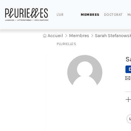
L'UR
MEMBRES
DOCTORAT
M
Accueil
Membres
Sarah Stefanows
PLURIELLES
S