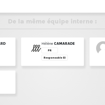
De la même équipe interne :
ARD
Hélène
CAMARADE
PR
Responsable EI