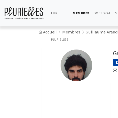
L'UR
MEMBRES
DOCTORAT
M
Accueil
Membres
Guillaume Aranc
PLURIELLES
G