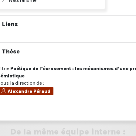
Naturalisme
Liens
Thèse
Titre:
Poétique de l’écrasement : les mécanismes d’une p
sémiotique
Sous la direction de :
Alexandre Péraud
De la même équipe interne :