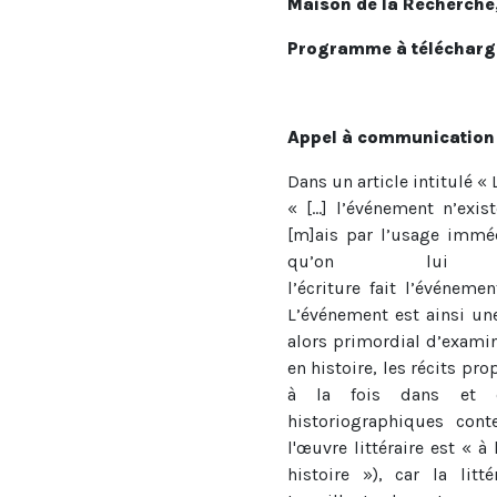
Maison de la Recherche,
Programme à télécharg
Appel à communication
Dans un article intitulé « 
« [...] l’événement n’exis
[m]ais par l’usage imméd
qu’on lui 
l’écriture fait l’événeme
L’événement est ainsi u
alors primordial d’examin
en histoire, les récits pr
à la fois dans et e
historiographiques cont
l'œuvre littéraire est « à
histoire »), car la litt