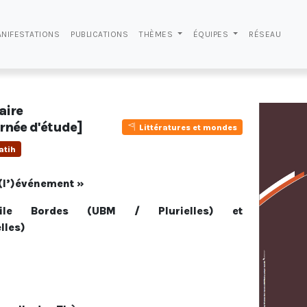
NIFESTATIONS
PUBLICATIONS
THÈMES
ÉQUIPES
RÉSEAU
aire
rnée d'étude]
Littératures et mondes
atih
e(l’)événement »
ile Bordes (UBM / Plurielles) et
lles)