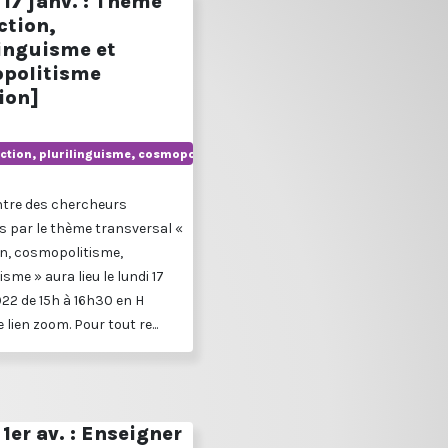
17 janv. : Thème
ction,
linguisme et
politisme
ion]
ction, plurilinguisme, cosmopolitisme
ntre des chercheurs
s par le thème transversal «
n, cosmopolitisme,
isme » aura lieu le lundi 17
022 de 15h à 16h30 en H
 lien zoom. Pour tout re...
1er av. : Enseigner