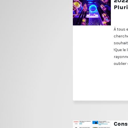
2022,
Pluri
À tous 
cherche
souhait
!Que le
rayonne
oublier 
Cons