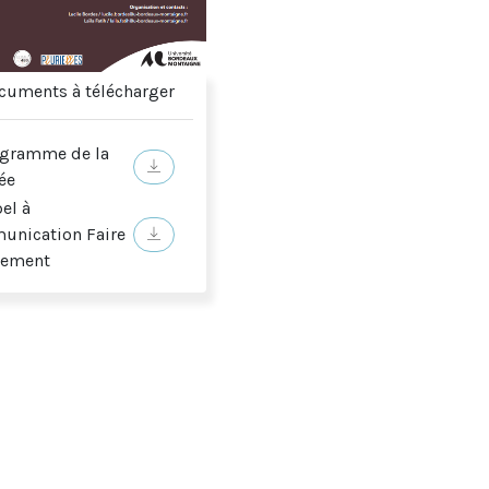
uments à télécharger
gramme de la
apdevila écrit :
ée
el à
nication Faire
nement