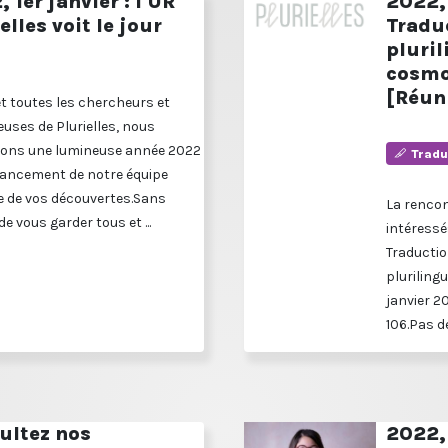
 1er janvier : l'UR
2022, 
elles voit le jour
Tradu
pluri
cosmo
[Réun
et toutes les chercheurs et
uses de Plurielles, nous
ons une lumineuse année 2022
Tradu
 lancement de notre équipe
 de vos découvertes.Sans
La renco
de vous garder tous et ...
intéressé
Traductio
plurilingu
janvier 2
106.Pas de
ultez nos
2022, 