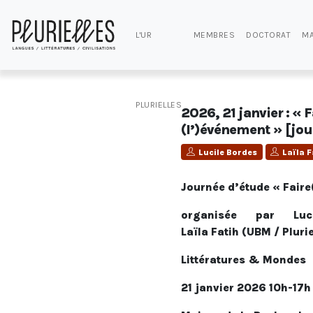
L'UR
MEMBRES
DOCTORAT
MA
PLURIELLES
2026, 21 janvier : « F
(l’)événement » [jou
Lucile Bordes
Laïla F
Journée d’étude « Fair
organisée par Luc
Laïla Fatih (UBM / Plurie
Littératures & Mondes
21 janvier 2026 10h-17h