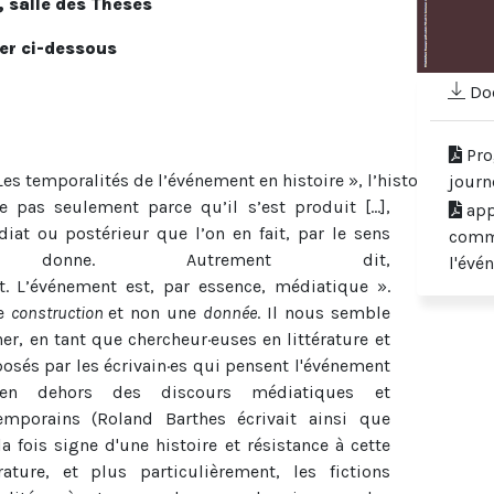
 salle des Thèses
er ci-dessous
Doc
Pro
Les temporalités de l’événement en histoire », l’historien Luc C
journ
te pas seulement parce qu’il s’est produit [...],
app
iat ou postérieur que l’on en fait, par le sens
commu
donne. Autrement dit,
l'évé
nt. L’événement est, par essence, médiatique ».
ne
construction
et non une
donnée
. Il nous semble
er, en tant que chercheur·euses en littérature et
oposés par les écrivain·es qui pensent l'événement
n dehors des discours médiatiques et
emporains (Roland Barthes écrivait ainsi que
 la fois signe d'une histoire et résistance à cette
érature, et plus particulièrement, les fictions