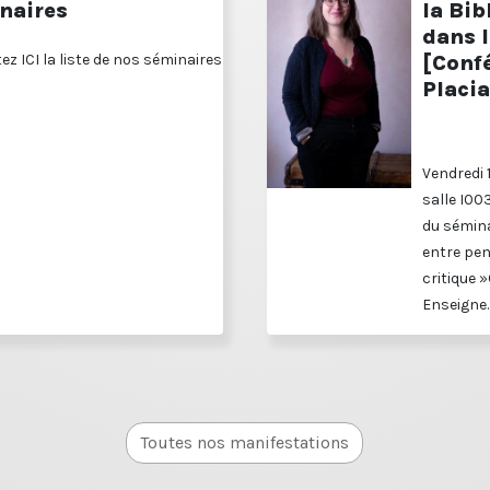
naires
la Bib
dans 
ez ICI la liste de nos séminaires
[Confé
Placia
Vendredi 
salle I00
du sémina
entre pen
critique »
Enseigne..
Toutes nos manifestations