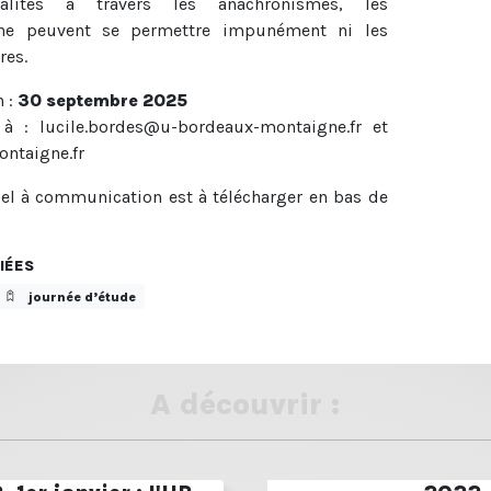
ralités à travers les anachronismes, les
 ne peuvent se permettre impunément ni les
res.
n :
30 septembre 2025
 à : lucile.bordes@u-bordeaux-montaigne.fr et
ontaigne.fr
pel à communication est à télécharger en bas de
IÉES
journée d’étude
A découvrir :