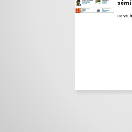
sémi
Consult