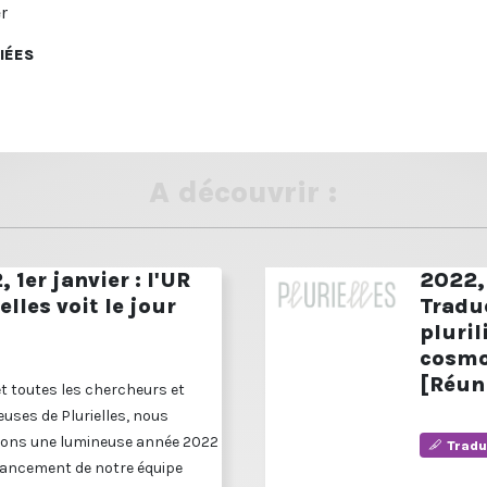
r
IÉES
A découvrir :
 1er janvier : l'UR
2022, 
elles voit le jour
Tradu
pluri
cosmo
[Réun
et toutes les chercheurs et
uses de Plurielles, nous
ons une lumineuse année 2022
Tradu
 lancement de notre équipe