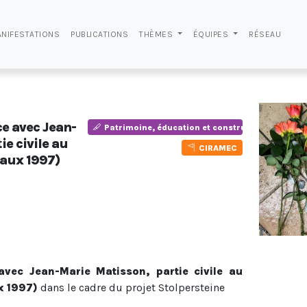
NIFESTATIONS
PUBLICATIONS
THÈMES
ÉQUIPES
RÉSEAU
e avec Jean-
Patrimoine, éducation et construction des iden
e civile au
CIRAMEC
aux 1997)
avec Jean-Marie Matisson, partie civile au
x 1997)
dans le cadre du projet Stolpersteine