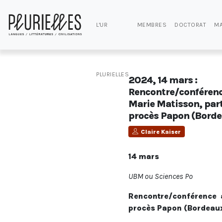
L'UR
MEMBRES
DOCTORAT
MA
PLURIELLES
2024, 14 mars :
Rencontre/conférenc
Marie Matisson, parti
procès Papon (Borde
Claire Kaiser
14 mars
UBM ou Sciences Po
Rencontre/conférence 
procès Papon (Bordeau