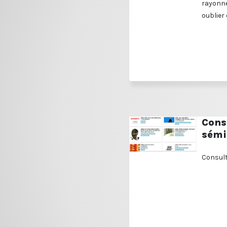
rayonne
oublier 
Cons
sémi
Consult