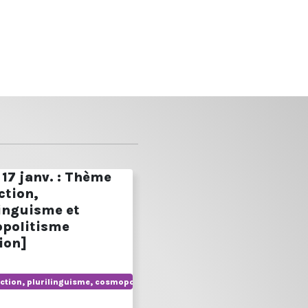
17 janv. : Thème
ction,
linguisme et
politisme
ion]
ction, plurilinguisme, cosmopolitisme