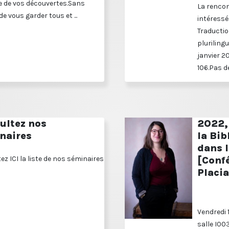
 de vos découvertes.Sans
La renco
de vous garder tous et ...
intéressé
Traductio
plurilingu
janvier 2
106.Pas de
ultez nos
2022, 
naires
la Bib
dans 
ez ICI la liste de nos séminaires
[Confé
Placia
Vendredi 
salle I00