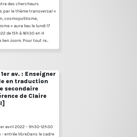
ntre des chercheurs
s par le thème transversal «
n, cosmopolitisme,
isme » aura lieu le lundi 17
022 de 15h à 16h30 en H
 lien zoom. Pour tout re...
1er av. : Enseigner
le en traduction
le secondaire
rence de Claire
l]
1er avril 2022 – 9h30-12h30
3 - entrée libreDans le cadre