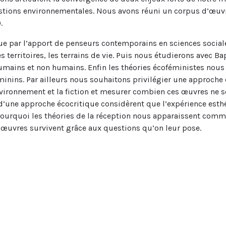
estions environnementales.
Nous avons réuni un corpus d’œuvr
.
nue par l’apport de penseurs contemporains en sciences sociales
s territoires, les terrains de vie. Puis nous étudierons avec Ba
mains et non humains. Enfin les théories écoféministes nous s
inins. Par ailleurs nous souhaitons privilégier une approche 
environnement et la fiction et mesurer combien ces œuvres ne
d’une approche écocritique considèrent que l’expérience esthé
ourquoi les théories de la réception nous apparaissent comme 
 œuvres survivent grâce aux questions qu’on leur pose.