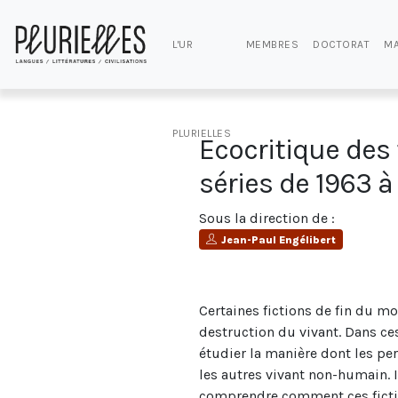
L'UR
MEMBRES
DOCTORAT
MA
PLURIELLES
Ecocritique des 
séries de 1963 
Sous la direction de :
Jean-Paul Engélibert
Certaines fictions de fin du mo
destruction du vivant. Dans c
étudier la manière dont les p
les autres vivant non-humain. I
comprendre comment ces fiction