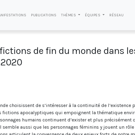
NIFESTATIONS
PUBLICATIONS
THÈMES
ÉQUIPES
RÉSEAU
fictions de fin du monde dans le
à 2020
nde choisissent de s’intéresser à la continuité de l’existence 
es fictions apocalyptiques qui empoignent la thématique env
ersonnages humains continuent d’exister et plus précisément 
l semble aussi que les personnages féminins y jouent un rôle s
s articulent la convergence de deux enjeux forts de notre mo