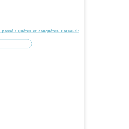
u passé : Quêtes et conquêtes. Parcourir
nes (arts de l’écrit, arts de l’écran,