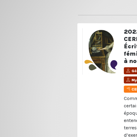
202
CER
Écri
fémi
à no
Gé
My
CE
Comm
certa
époque
entend
terres
d’exe