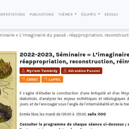
NIFESTATIONS
PUBLICATIONS
THÈMES
ÉQUIPES
RÉSEAU
naire « L’imaginaire du passé : réappropriation, reconstructi
2022-2023, Séminaire « L’imaginaire
réappropriation, reconstruction, réin
Myriam Tsimbidy
Géraldine Puccini
CEREC
LaPRIL
Il s’agira d’étudier la construction d’une Antiquité et d’un Mo
diabolisés, d’analyser les enjeux esthétiques et idéologiques d
jours, et de l’envisager sous l’angle de l’intermédialité et de la tr
Entrée libre, les mardi de 13h30 à 15h30,
salle i100
Consulter le programme de chaque séance ci-dessous ; o