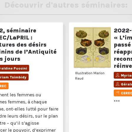
Découvrir d'autres séminaires:
2, séminaire
2022-
EC/LaPRIL :
« L’i
tures des désirs
passé 
nins de l’Antiquité
réapp
s jours
recon
réinve
raldine Puccini
Illustration Marion
Myria
riam Tsimbidy
Raud
Géral
REC
CERE
ent les femmes ou
ines femmes, à chaque
***
, ont-elles lutté pour faire
re leurs désirs, sur le plan
tre – qu’il s’agisse
rcer le pouvoir, d’exprimer