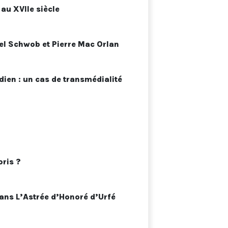
 au XVIIe siècle
cel Schwob et Pierre Mac Orlan
ien : un cas de transmédialité
oris ?
 dans L’Astrée d’Honoré d’Urfé