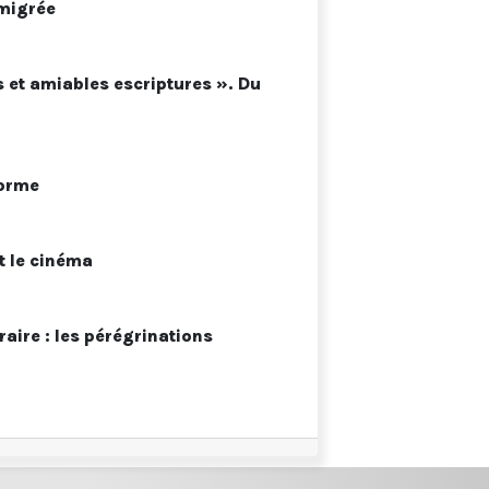
émigrée
s et amiables escriptures ». Du
forme
et le cinéma
aire : les pérégrinations