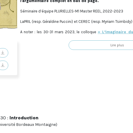
l'argumentaire complet en bas de page.
Séminaire d’équipe PLURIELLES-M1 Master REEL, 2022-2023
LaPRIL (resp. Géraldine Puccini) et CEREC (resp. Myriam Tsimbidy)
A noter : les 30-31 mars 2023, le colloque
« L’imaginaire d
l’espace antique et médiéval dans les fictions moder
spectacles et jeux) »
Lire plus
:30 :
Introduction
niversité Bordeaux Montaigne)