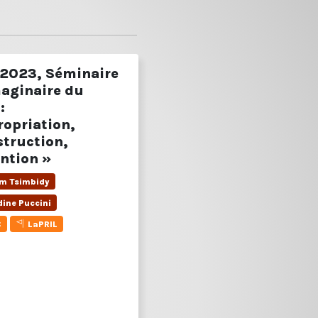
2023, Séminaire
maginaire du
:
ropriation,
struction,
ntion »
m Tsimbidy
dine Puccini
C
LaPRIL