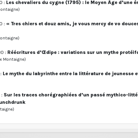
0 :
Les chevaliers du cygne (1795) : le Moyen Âge d’une 
Montaigne)
0 :
« Tres chiers et douz amis, je vous mercy de vo douce
ontaigne)
30 :
Réécritures d’Œdipe : variations sur un mythe protéi
ux Montaigne)
 :
Le mythe du labyrinthe entre la littérature de jeunesse 
 :
Sur les traces chorégraphiées d’un passé mythico-littér
Punchdrunk
taigne)