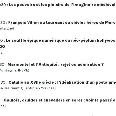
:30 :
Les pouvoirs et les plaisirs de l’imaginaire médiéval
:30 :
François Villon au tournant du siècle : héros de Mar
ntaigne)
30 :
Le souffle épique numérique du néo-péplum hollywood
000
re)
:30 :
Marmontel et l’Antiquité : rejet ou admiration ?
Montaigne, INSPE)
:30 :
Catulle au XVIIe siècle : l’idéalisation d’un poeta am
ailles-Saint-Quentin-en-Yvelines)
 :
Gaulois, druides et chevaliers en Forez : voir le passé
gne)