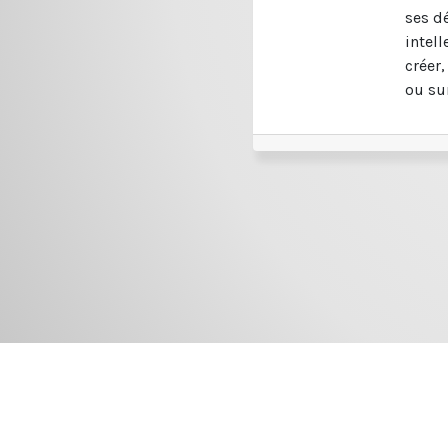
ses dé
intell
créer,
ou sur