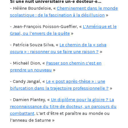
Si une nuit universitaire un·e docteur·e…
- Hélène Bourdeloie, «
Cheminement dans le monde
scolastique : de la fascination à la désillusion
»
- Jean-François Poisson-Gueffier, «
L’Amérique et le
Graal, ou l’envers de la quête
»
- Patrícia Souza Silva, «
Le chemin de la «
selva
oscura
» : raisonner ou se faire une raison ?
»
- Michaël Dion, «
Passer son chemin c’est en
prendre un nouveau
»
- Candy Jangal, «
Le « post après-thèse » : une
bifurcation dans la trajectoire professionnelle ?
»
- Damien Plantey, «
Un diplôme pour la gloire ? La
reconnaissance du titre de docteur, un parcours du
combattant
. L’art d’être et paraître au monde ou
l’anneau de Saturne »