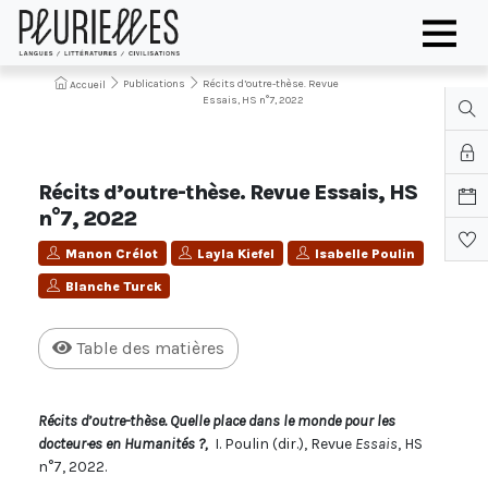
Publications
Récits d’outre-thèse. Revue
Accueil
Essais, HS n°7, 2022
Récits d’outre-thèse. Revue Essais, HS
n°7, 2022
Manon Crélot
Layla Kiefel
Isabelle Poulin
Blanche Turck
Table des matières
Récits d’outre-thèse. Quelle place dans le monde pour les
docteur·es en Humanités ?,
I. Poulin (dir.), Revue
Essais
, HS
n°7, 2022.