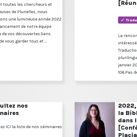
[Réun
et toutes les chercheurs et
uses de Plurielles, nous
ons une lumineuse année 2022
Tradu
 lancement de notre équipe
 de vos découvertes.Sans
La renco
de vous garder tous et ...
intéressé
Traductio
plurilingu
janvier 2
106.Pas de
ultez nos
2022, 
naires
la Bib
dans 
ez ICI la liste de nos séminaires
[Confé
Placia