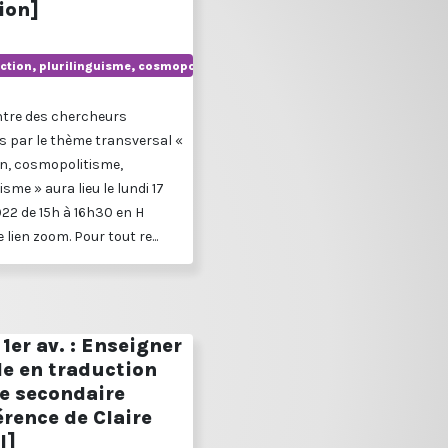
ion]
ction, plurilinguisme, cosmopolitisme
ntre des chercheurs
s par le thème transversal «
n, cosmopolitisme,
isme » aura lieu le lundi 17
022 de 15h à 16h30 en H
 lien zoom. Pour tout re...
1er av. : Enseigner
le en traduction
le secondaire
rence de Claire
l]