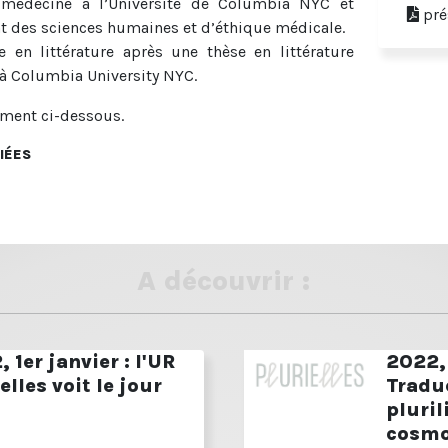
e médecine à l’Université de Columbia NYC et
pré
t des sciences humaines et d’éthique médicale.
e en littérature après une thèse en littérature
 à Columbia University NYC.
cument ci-dessous.
IÉES
A découvrir :
 1er janvier : l'UR
2022, 
elles voit le jour
Tradu
pluri
cosmo