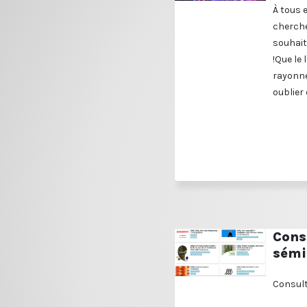
À tous 
cherche
souhait
!Que le
rayonne
oublier 
Cons
sémi
Consult