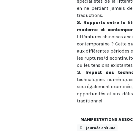
spécialistes de la littéra
en ne perdant jamais de 
traductions.
2. Rapports entre la li
moderne et contempor
littératures chinoises anc
contemporaine ? Cette que
aux différentes périodes e
les ruptures/discontinuité
ou les tensions existante
3. Impact des techno
technologies numériques 
sera également examinée, 
opportunités et aux défi
traditionnel.
MANIFESTATIONS ASSOC
journée d’étude