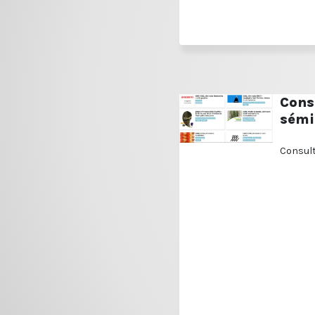
Cons
sémi
Consult