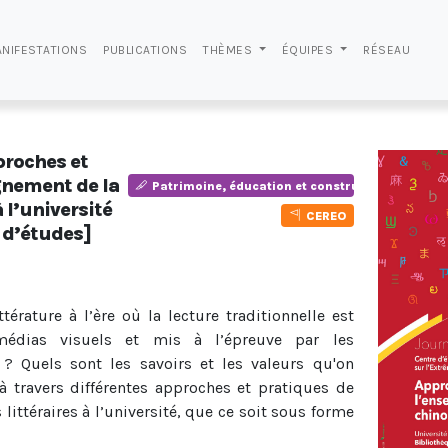
NIFESTATIONS
PUBLICATIONS
THÈMES
ÉQUIPES
RÉSEAU
proches et
gnement de la
Patrimoine, éducation et construction des iden
à l’université
CEREO
 d’études]
érature à l’ère où la lecture traditionnelle est
médias visuels et mis à l’épreuve par les
es ? Quels sont les savoirs et les valeurs qu'on
à travers différentes approches et pratiques de
littéraires à l’université, que ce soit sous forme