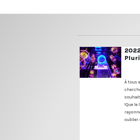
2022,
Pluri
À tous 
cherche
souhait
!Que le
rayonne
oublier 