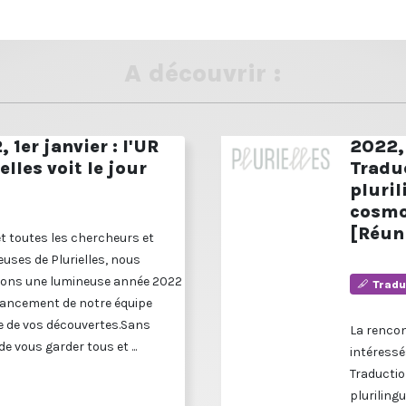
A découvrir :
 1er janvier : l'UR
2022, 
elles voit le jour
Tradu
pluri
cosmo
[Réun
et toutes les chercheurs et
uses de Plurielles, nous
ons une lumineuse année 2022
Tradu
 lancement de notre équipe
 de vos découvertes.Sans
La renco
de vous garder tous et ...
intéressé
Traductio
plurilingu