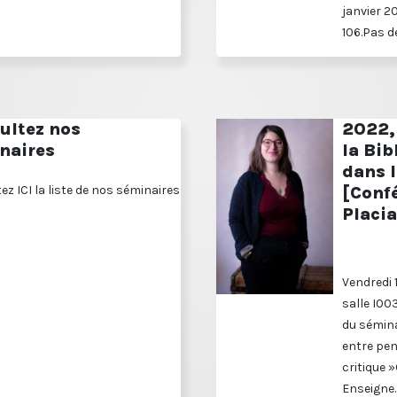
janvier 2
106.Pas de
ultez nos
2022, 
naires
la Bib
dans 
ez ICI la liste de nos séminaires
[Confé
Placia
Vendredi 
salle I00
du sémina
entre pen
critique »
Enseigne..