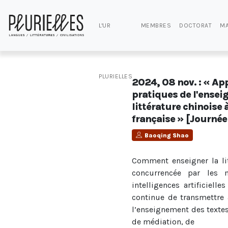
L'UR
MEMBRES
DOCTORAT
MA
PLURIELLES
2024, 08 nov. : « Ap
pratiques de l'ensei
littérature chinoise 
française » [Journée
Baoqing Shao
Comment enseigner la litt
concurrencée par les 
intelligences artificiell
continue de transmettre 
l’enseignement des textes 
de médiation, de