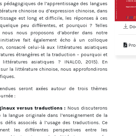
s pédagogiques de l’apprentissage des langues
ittérature chinoise ou d’expression chinoise, dans
issage est long et difficile, les réponses à ces
 quelque peu différentes, et pourquoi ? Telles
Doc
e nous nous proposons d’aborder dans notre
 initiative fait également écho à un colloque
Pro
, consacré celui-là aux littératures asiatiques
ratures étrangères et la traduction – pourquoi et
littératures asiatiques ? INALCO, 2015). En
 sur la littérature chinoise, nous approfondirons
fiques.
endues seront axées autour de trois thèmes
ournée :
iginaux versus traductions :
Nous discuterons
e la langue originale dans l’enseignement de la
es défis associés à l’usage des traductions. Ce
ent les différentes perspectives entre les